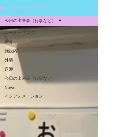
ほうかごルーミーのブログ
今日の出来事（行事など）
ルーミーブログ
療育
施設内
外装
送迎
今日の出来事（行事など）
News
インフォメーション