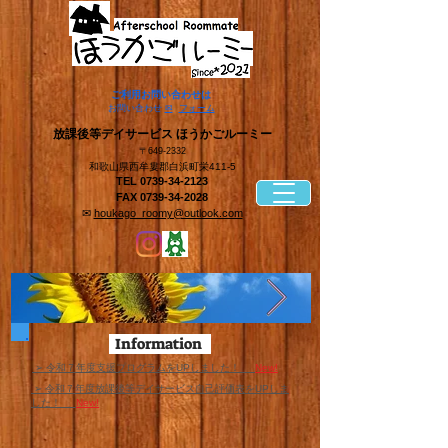
​ご利用お問い合わせは
​お問い合わせ
✉
フォーム
​放課後等デイサービス ほうかごルーミー
〒649-2332
和歌山県西牟婁郡白浜町栄411-5
TEL
0739-34-2123
FAX
0739-34-2028
✉
houkago_roomy@outlook.com
Information
​ ➢ 令和７年度支援プログラムをUPしました！
New!
​ ➢ 令和７年度放課後等デイサービス自己評価表をUPしま
した！
New!