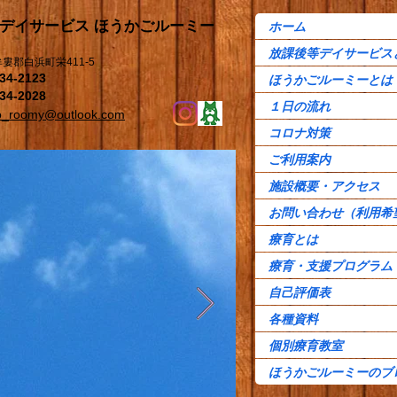
等デイサービス ほうかごルーミー
ホーム
放課後等デイサービス
婁郡白浜町栄411-5
34-2123
ほうかごルーミーとは
34-2028
１日の流れ
o_roomy@outlook.com
コロナ対策
ご利用案内
施設概要・アクセス
お問い合わせ（利用希
療育とは
療育・支援プログラム
自己評価表
各種資料
個別療育教室
ほうかごルーミーのブ