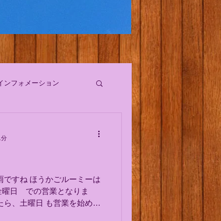
インフォメーション
1分
雨ですね ほうかごルーミーは
金曜日 での営業となりま
日 も営業を始める
はじまると、 本格的にいろん