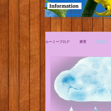
Information
​ ➢ 令和７年度支援プログラムを
​ ➢ 令和７年度放課後等デイサー
ルーミーブログ
療育
施設内