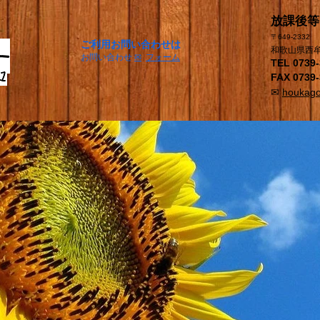
​放課後
〒649-2332
​ご利用お問い合わせは
和歌山県西牟
​お問い合わせ
✉
フォーム
TEL 0739-
FAX 0739-
✉
houkag