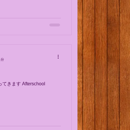
います。...
1分
す Afterschool