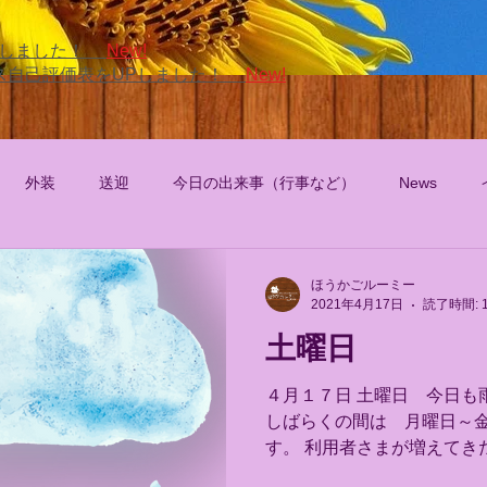
UPしました！
New!
ビス自己評価表をUPしました！
New!
外装
送迎
今日の出来事（行事など）
News
ほうかごルーミー
2021年4月17日
読了時間: 
土曜日
４月１７日 土曜日 今日も
しばらくの間は 月曜日～
す。 利用者さまが増えてきたら、土曜
予定です。 土曜日の営業が