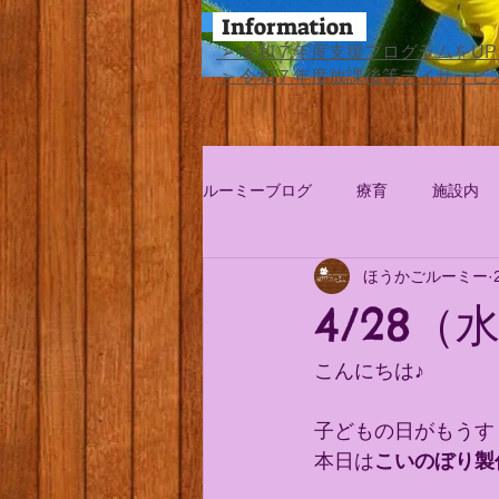
Information
​ ➢ 令和７年度支援プログラムを
​ ➢ 令和７年度放課後等デイサー
ルーミーブログ
療育
施設内
ほうかごルーミー
4/28
こんにちは♪
子どもの日がもうす
本日は
こいのぼり製