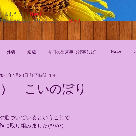
UPしました！
New!
ビス自己評価表をUPしました！
New!
外装
送迎
今日の出来事（行事など）
News
2021年4月28日
読了時間: 1分
（水） こいのぼり
ぐ近づいているということで、
作
に取り組みました(*ﾉωﾉ)