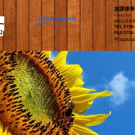
​放課後
〒649-2332
​ご利用お問い合わせは
和歌山県西牟
​お問い合わせ
✉
フォーム
TEL 0739-
FAX 0739-
✉
houkag