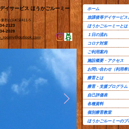
等デイサービス ほうかごルーミー
ホーム
放課後等デイサービス
婁郡白浜町栄411-5
34-2123
ほうかごルーミーとは
34-2028
１日の流れ
o_roomy@outlook.com
コロナ対策
ご利用案内
施設概要・アクセス
お問い合わせ（利用希
療育とは
療育・支援プログラム
自己評価表
各種資料
個別療育教室
ほうかごルーミーのブ