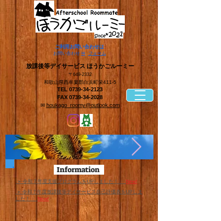
​ご利用お問い合わせは
​お問い合わせ
✉
フォーム
​放課後等デイサービス ほうかごルーミー
〒649-2332
和歌山県西牟婁郡白浜町栄411-5
TEL
0739-34-2123
FAX
0739-34-2028
✉
houkago_roomy@outlook.com
Information
​ ➢ 令和７年度支援プログラムをUPしました！
New!
​ ➢ 令和７年度放課後等デイサービス自己評価表をUPしま
した！
New!