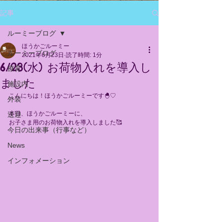
記事
ルーミーブログ
ほうかごルーミー
ルーミーブログ
2021年6月23日
読了時間: 1分
6/23(水) お荷物入れを導入し
療育
ました
施設内
こんにちは！ほうかごルーミーです🐣♡
外装
本日、ほうかごルーミーに、
送迎
お子さま用のお荷物入れを導入しました🥰
今日の出来事（行事など）
News
インフォメーション