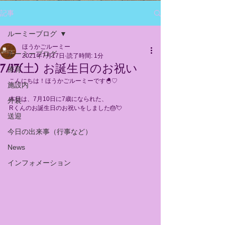
記事
ルーミーブログ
ほうかごルーミー
ルーミーブログ
2021年7月17日
読了時間: 1分
7/17(土) お誕生日のお祝い
療育
こんにちは！ほうかごルーミーです🐣♡
施設内
本日は、7月10日に7歳になられた、
外装
Rくんのお誕生日のお祝いをしました🎂💘
送迎
今日の出来事（行事など）
News
インフォメーション