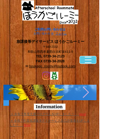
​ご利用お問い合わせは
​お問い合わせ
✉
フォーム
​放課後等デイサービス ほうかごルーミー
〒649-2332
和歌山県西牟婁郡白浜町栄411-5
TEL
0739-34-2123
FAX
0739-34-2028
✉
houkago_roomy@outlook.com
Information
​ ➢ 令和７年度支援プログラムをUPしました！
New!
​ ➢ 令和７年度放課後等デイサービス自己評価表をUPしま
した！
New!