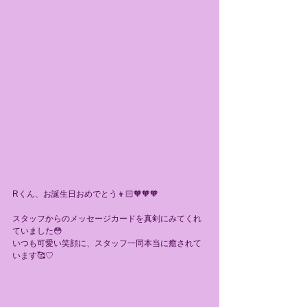
Rくん、お誕生日おめでとう👦🏻🧡🧡🧡
スタッフからのメッセージカードを真剣にみてくれ
ていました😳
いつも可愛い笑顔に、スタッフ一同本当に癒されて
います🥰♡