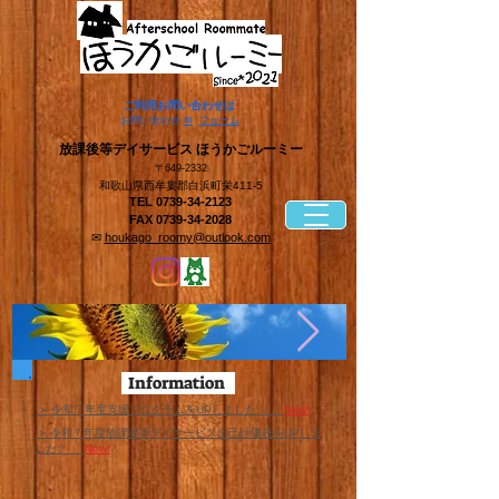
​ご利用お問い合わせは
​お問い合わせ
✉
フォーム
​放課後等デイサービス ほうかごルーミー
〒649-2332
和歌山県西牟婁郡白浜町栄411-5
TEL
0739-34-2123
FAX
0739-34-2028
✉
houkago_roomy@outlook.com
Information
​ ➢ 令和７年度支援プログラムをUPしました！
New!
​ ➢ 令和７年度放課後等デイサービス自己評価表をUPしま
した！
New!