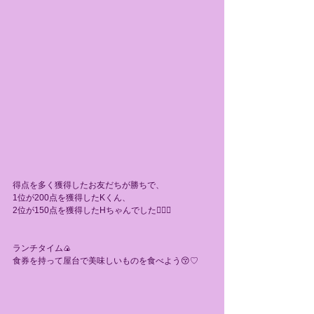
得点を多く獲得したお友だちが勝ちで、
1位が200点を獲得したKくん、
2位が150点を獲得したHちゃんでした👌🏻💕
ランチタイム🍙
食券を持って屋台で美味しいものを食べよう😚♡