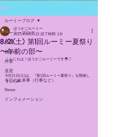
記事
ルーミーブログ
ほうかごルーミー
ルーミーブログ
2021年8月31日
読了時間: 1分
8/21(土) 第1回ルーミー夏祭り
療育
〜午前の部〜
施設内
こんにちは！ほうかごルーミーです🐣♡
外装
送迎
8月21日(土)は、『第1回ルーミー夏祭り』を開催し
今日の出来事（行事など）
ました🎳
News
インフォメーション