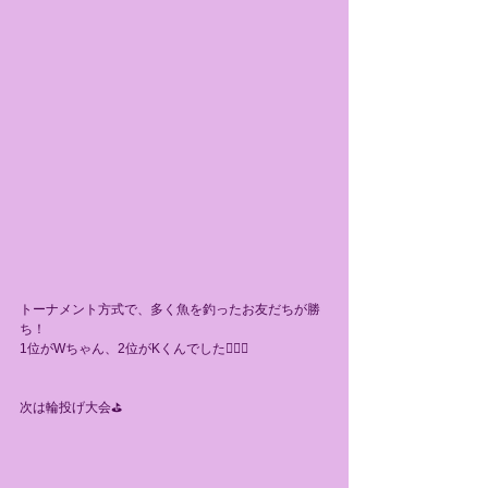
トーナメント方式で、多く魚を釣ったお友だちが勝
ち！
1位がWちゃん、2位がKくんでした👌🏻💕
次は輪投げ大会⛳️