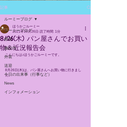
記事
ルーミーブログ
ほうかごルーミー
ルーミーブログ
2021年10月26日
読了時間: 1分
8/26(木) パン屋さんでお買い
療育
物＆近況報告会
施設内
こんにちは♪ほうかごルーミーです。
外装
送迎
8月26日(木)は、パン屋さんへお買い物に行きまし
今日の出来事（行事など）
た。
News
インフォメーション