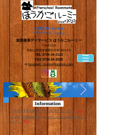
​ご利用お問い合わせは
​お問い合わせ
✉
フォーム
​放課後等デイサービス ほうかごルーミー
〒649-2332
和歌山県西牟婁郡白浜町栄411-5
TEL
0739-34-2123
FAX
0739-34-2028
✉
houkago_roomy@outlook.com
Information
​ ➢ 令和７年度支援プログラムをUPしました！
New!
​ ➢ 令和７年度放課後等デイサービス自己評価表をUPしま
した！
New!