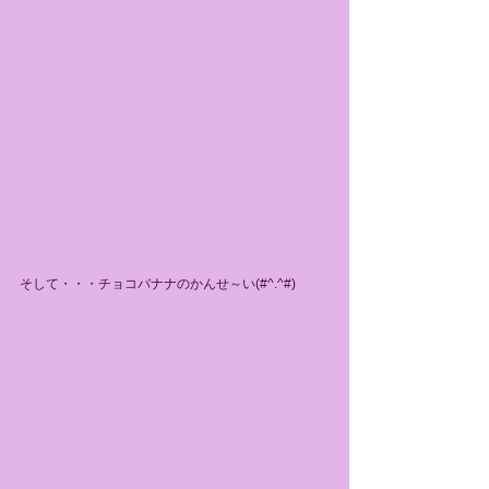
そして・・・チョコバナナのかんせ～い(#^.^#)