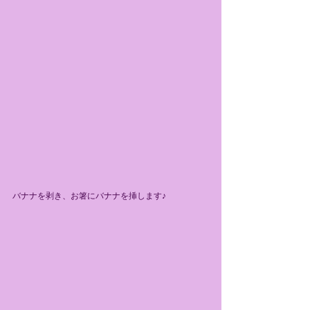
バナナを剥き、お箸にバナナを挿します♪