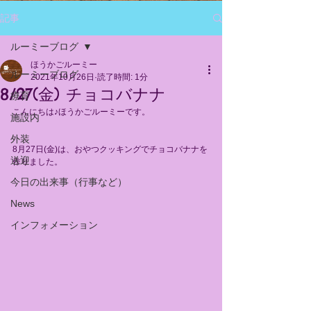
記事
ルーミーブログ
ほうかごルーミー
ルーミーブログ
2021年10月26日
読了時間: 1分
8/27(金) チョコバナナ
療育
こんにちは♪ほうかごルーミーです。
施設内
外装
8月27日(金)は、おやつクッキングでチョコバナナを
送迎
作りました。
今日の出来事（行事など）
News
インフォメーション