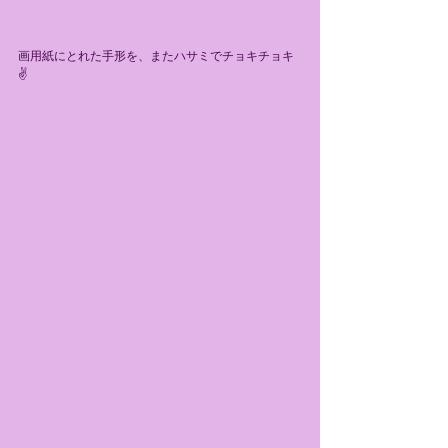
画用紙にとれた手形を、またハサミでチョキチョキ
✌️