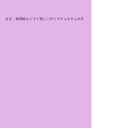
まず、画用紙をトマト型にハサミでチョキチョキ✌️