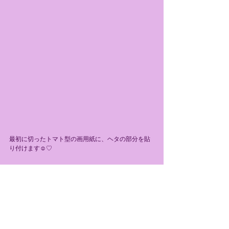
最初に切ったトマト型の画用紙に、ヘタの部分を貼
り付けます☺️♡