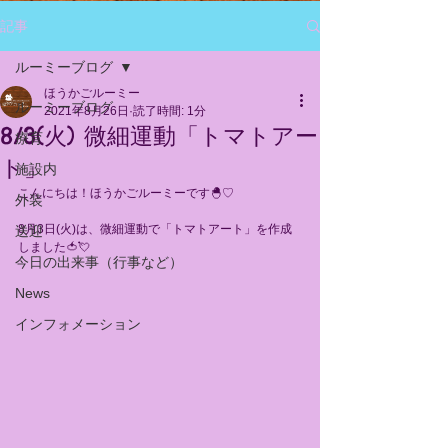
記事
ルーミーブログ
ほうかごルーミー
ルーミーブログ
2021年8月26日
読了時間: 1分
8/3(火) 微細運動「トマトアー
療育
ト」
施設内
こんにちは！ほうかごルーミーです🐣♡
外装
8月3日(火)は、微細運動で「トマトアート」を作成
送迎
しました🍅💘
今日の出来事（行事など）
News
インフォメーション