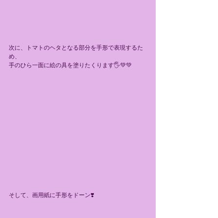
次に、トマトのヘタとなる部分を手形で表現するた
め、
手のひら一面に絵の具を塗りたくります🖐💚💚
そして、画用紙に手形をドーン❣️