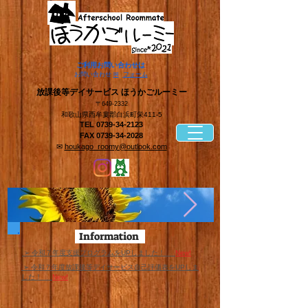
​ご利用お問い合わせは
​お問い合わせ
✉
フォーム
​放課後等デイサービス ほうかごルーミー
〒649-2332
和歌山県西牟婁郡白浜町栄411-5
TEL
0739-34-2123
FAX
0739-34-2028
✉
houkago_roomy@outlook.com
Information
​ ➢ 令和７年度支援プログラムをUPしました！
New!
​ ➢ 令和７年度放課後等デイサービス自己評価表をUPしま
した！
New!