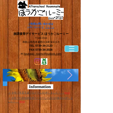
​ご利用お問い合わせは
​お問い合わせ
✉
フォーム
​放課後等デイサービス ほうかごルーミー
〒649-2332
和歌山県西牟婁郡白浜町栄411-5
TEL
0739-34-2123
FAX
0739-34-2028
✉
houkago_roomy@outlook.com
Information
​ ➢ 令和７年度支援プログラムをUPしました！
New!
​ ➢ 令和７年度放課後等デイサービス自己評価表をUPしま
した！
New!