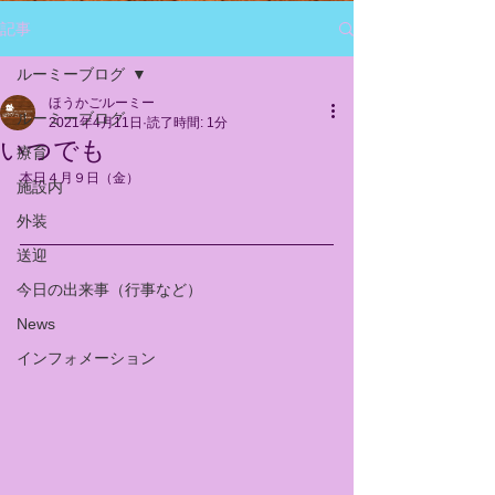
記事
ルーミーブログ
ほうかごルーミー
ルーミーブログ
2021年4月11日
読了時間: 1分
いつでも
療育
本日４月９日（金）
施設内
外装
送迎
今日の出来事（行事など）
News
インフォメーション