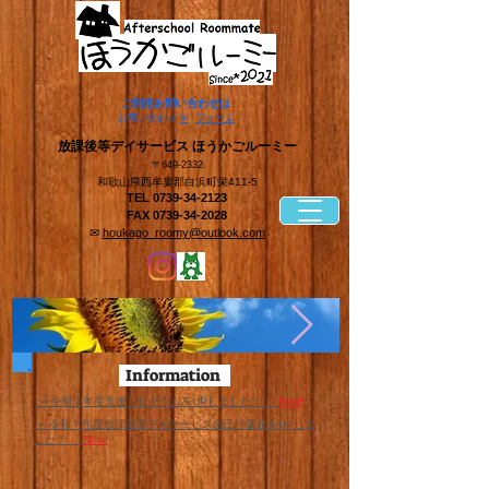
​ご利用お問い合わせは
​お問い合わせ
✉
フォーム
​放課後等デイサービス ほうかごルーミー
〒649-2332
和歌山県西牟婁郡白浜町栄411-5
TEL
0739-34-2123
FAX
0739-34-2028
✉
houkago_roomy@outlook.com
Information
​ ➢ 令和７年度支援プログラムをUPしました！
New!
​ ➢ 令和７年度放課後等デイサービス自己評価表をUPしま
した！
New!