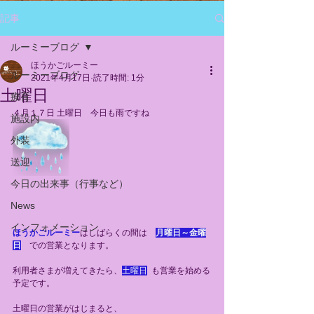
記事
ルーミーブログ
ほうかごルーミー
ルーミーブログ
2021年4月17日
読了時間: 1分
土曜日
療育
４月１７日 土曜日　今日も雨ですね　
施設内
外装
送迎
今日の出来事（行事など）
News
インフォメーション
ほうかごルーミー
はしばらくの間は　
月曜日～金曜
日
　での営業となります。
利用者さまが増えてきたら、
土曜日
も営業を始める
予定です。
土曜日の営業がはじまると、